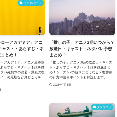
マンガ/アニメ
ーローアカデミア」アニ
「推しの子」アニメ3期いつから？
キャスト・あらすじ・ネ
放送日・キャスト・ネタバレ予想
末まとめ！
まとめ！
ローアカデミア」アニメ最終章
「推しの子」アニメ3期の放送日・キャス
・あらすじ・ネタバレ予想を徹
ト・あらすじ・ネタバレ予想を徹底まと
クvs死柄木の決着・爆豪の復
め！シーズン2の続きはどうなる？復讐劇
マイトの最期など見どころを一
の行方や注目ポイントも解説します。
2026年7月5日
日
ダンダダン