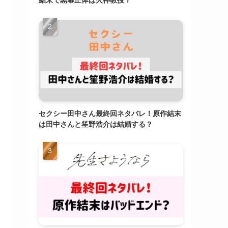
結末で黒幕正体は火神教授？
セクシー田中さん最終回ネタバレ！原作結末
は田中さんと笙野浩介は結婚する？