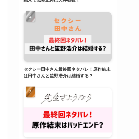
結末で黒幕正体は火神教授？
セクシー田中さん最終回ネタバレ！原作結末
は田中さんと笙野浩介は結婚する？