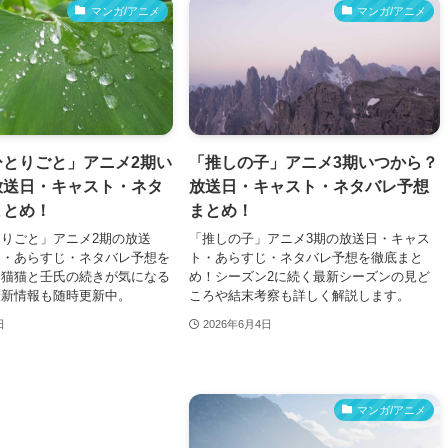
マンガ/アニメ
マンガ/アニメ
ひとりごと」アニメ2期い
「推しの子」アニメ3期いつから？
放送日・キャスト・ネタ
放送日・キャスト・ネタバレ予想
まとめ！
まとめ！
りごと」アニメ2期の放送
「推しの子」アニメ3期の放送日・キャス
ト・あらすじ・ネタバレ予想を
ト・あらすじ・ネタバレ予想を徹底まと
！猫猫と壬氏の続きが気になる
め！シーズン2に続く最新シーズンの見ど
最新情報も随時更新中。
ころや結末考察も詳しく解説します。
日
2026年6月4日
マンガ/アニメ