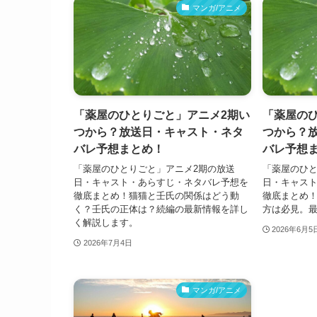
マンガ/アニメ
「薬屋のひとりごと」アニメ2期い
「薬屋の
つから？放送日・キャスト・ネタ
つから？
バレ予想まとめ！
バレ予想
「薬屋のひとりごと」アニメ2期の放送
「薬屋のひと
日・キャスト・あらすじ・ネタバレ予想を
日・キャス
徹底まとめ！猫猫と壬氏の関係はどう動
徹底まとめ
く？壬氏の正体は？続編の最新情報を詳し
方は必見。
く解説します。
2026年6月5
2026年7月4日
マンガ/アニメ