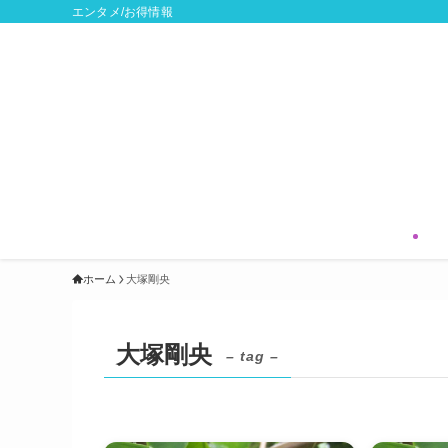
エンタメ/お得情報
ホーム
大塚剛央
大塚剛央
– tag –