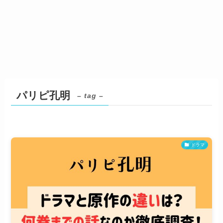
パリピ孔明
– tag –
ドラマ