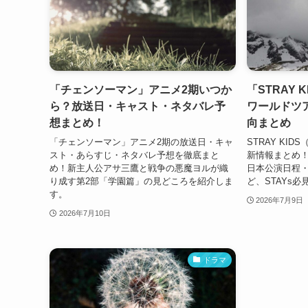
「チェンソーマン」アニメ2期いつか
「STRAY 
ら？放送日・キャスト・ネタバレ予
ワールドツ
想まとめ！
向まとめ
「チェンソーマン」アニメ2期の放送日・キャ
STRAY KI
スト・あらすじ・ネタバレ予想を徹底まと
新情報まとめ！ワ
め！新主人公アサ三鷹と戦争の悪魔ヨルが織
日本公演日程
り成す第2部「学園篇」の見どころを紹介しま
ど、STAYs
す。
2026年7月9日
2026年7月10日
ドラマ