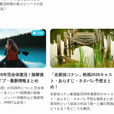
xでの配信時期や新エピソードの見
解説！
芸能
026年完全体復活！除隊後
「名探偵コナン」映画2026キャス
イブ・最新情報まとめ
ト・あらすじ・ネタバレ予想まと
め！
年団）が2026年についに完全体
動！全メンバー除隊後の新曲・
名探偵コナン劇場版2026年最新作のキャス
ー・メンバー別動向など最新情
ト・あらすじ・ネタバレ予想を徹底まとめ
。ARMYは必見！
第30作という節目の作品で新一と蘭の関係
どうなる？見どころを解説。