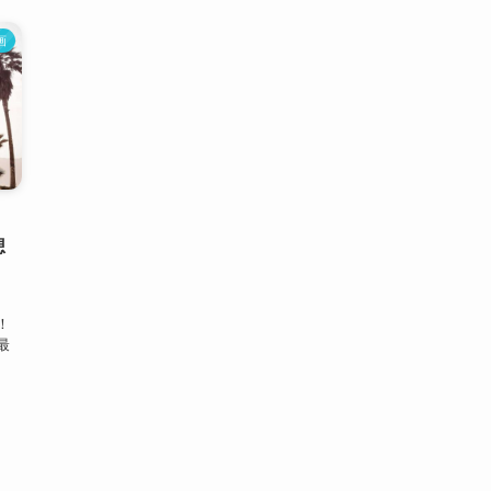
画
・
想
！
最