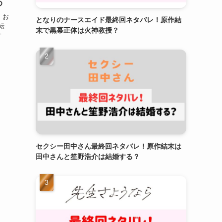
め
・お
となりのナースエイド最終回ネタバレ！原作結
転
末で黒幕正体は火神教授？
す
セクシー田中さん最終回ネタバレ！原作結末は
田中さんと笙野浩介は結婚する？