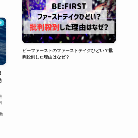
能
ビーファーストのファーストテイクひどい？批
判殺到した理由はなぜ？
！
動
最
可
動