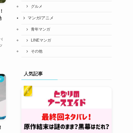
グルメ
報！
マンガ/アニメ
動
青年マンガ
と
バ
LINEマンガ
ッ
その他
人気記事
メ
！