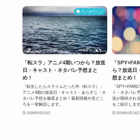
マンガ/アニメ
「転スラ」アニメ4期いつから？放送
「SPY×FA
日・キャスト・ネタバレ予想まと
ら？放送日
め！
想まとめ！
「転生したらスライムだった件（転スラ）」
「SPY×FAM
アニメ4期の放送日・キャスト・あらすじ・ネ
ト・ネタバレ予
タバレ予想を徹底まとめ！最新情報や見どこ
送が期待され
ろを一挙解説します。
をご紹介しま
2026年6月15日
2026年6月14日