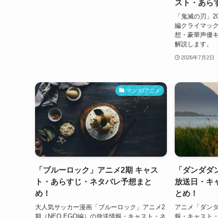
スト・あら
「鬼滅の刃」2
編クライマッ
想・豪華声優
解説します。
2026年7月2日
マンガ/アニメ
「ブルーロック」アニメ2期 キャス
「ダンダダ
ト・あらすじ・ネタバレ予想まと
放送日・キ
め！
とめ！
大人気サッカー漫画「ブルーロック」アニメ2
アニメ「ダンダ
期（NEO EGO編）の放送情報・キャスト・ネ
報・キャスト