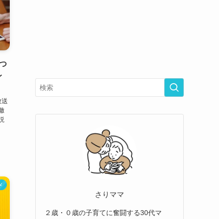
つ
レ
放送
徹
説
メ
さりママ
２歳・０歳の子育てに奮闘する30代マ