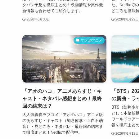
タバレ予想を徹底まとめ！映画情報や原作最
た。Netfli
新情報も合わせてご紹介します。
どころを徹底
2026年6月30日
2026年6月29日
マンガ/アニメ
「アオのハコ」アニメあらすじ・キ
「BTS」2
ャスト・ネタバレ感想まとめ！最終
の新曲・ラ
回の結末は？
BTS（防弾少
として本格始
大人気青春ラブコメ「アオのハコ」アニメ版
ワールドツア
のあらすじ・キャスト（知念侑李・上白石萌
報を徹底まとめ
音）・見どころ・ネタバレ・最終回の結末ま
で徹底まとめ！Netflixで配信中。
2026年6月19日