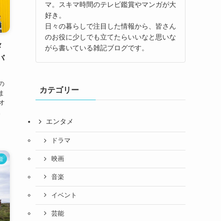
マ。スキマ時間のテレビ鑑賞やマンガが大
好き。
日々の暮らしで注目した情報から、皆さん
のお役に少しでも立てたらいいなと思いな
メ
がら書いている雑記ブログです。
バ
の
カテゴリー
ま
オ
。
エンタメ
ドラマ
映画
能
音楽
イベント
芸能