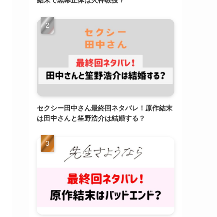
結末で黒幕正体は火神教授？
セクシー田中さん最終回ネタバレ！原作結末
は田中さんと笙野浩介は結婚する？