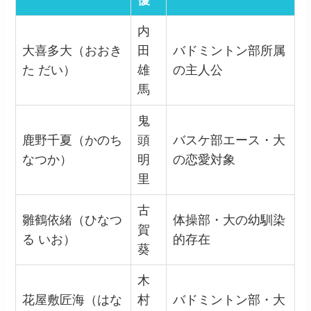
優
内
大喜多大（おおき
田
バドミントン部所属
た だい）
雄
の主人公
馬
鬼
鹿野千夏（かのち
頭
バスケ部エース・大
なつか）
明
の恋愛対象
里
古
雛鶴依緒（ひなつ
体操部・大の幼馴染
賀
る いお）
的存在
葵
木
花屋敷匠海（はな
村
バドミントン部・大