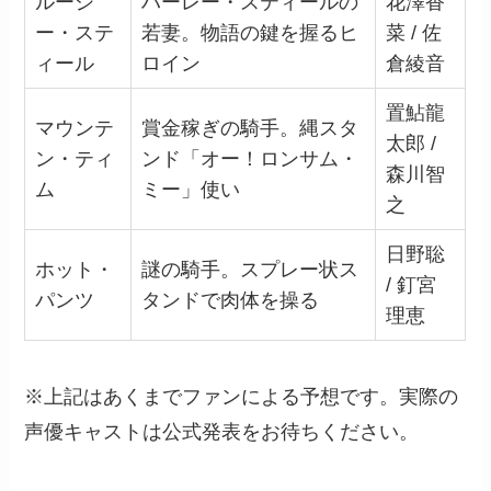
ルーシ
ハーレー・スティールの
花澤香
ー・ステ
若妻。物語の鍵を握るヒ
菜 / 佐
ィール
ロイン
倉綾音
置鮎龍
マウンテ
賞金稼ぎの騎手。縄スタ
太郎 /
ン・ティ
ンド「オー！ロンサム・
森川智
ム
ミー」使い
之
日野聡
ホット・
謎の騎手。スプレー状ス
/ 釘宮
パンツ
タンドで肉体を操る
理恵
※上記はあくまでファンによる予想です。実際の
声優キャストは公式発表をお待ちください。