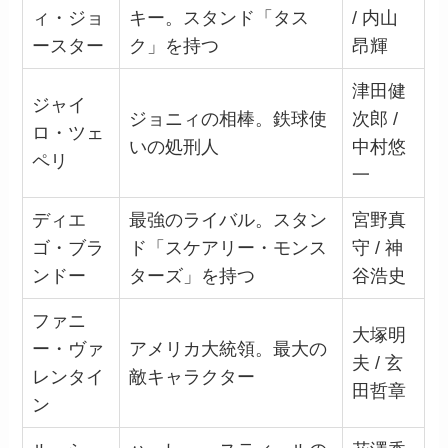
ィ・ジョ
キー。スタンド「タス
/ 内山
ースター
ク」を持つ
昂輝
津田健
ジャイ
ジョニィの相棒。鉄球使
次郎 /
ロ・ツェ
いの処刑人
中村悠
ペリ
一
ディエ
最強のライバル。スタン
宮野真
ゴ・ブラ
ド「スケアリー・モンス
守 / 神
ンドー
ターズ」を持つ
谷浩史
ファニ
大塚明
ー・ヴァ
アメリカ大統領。最大の
夫 / 玄
レンタイ
敵キャラクター
田哲章
ン