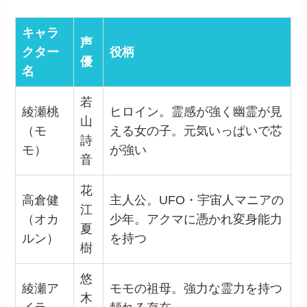
キャラ
声
クター
役柄
優
名
若
綾瀬桃
ヒロイン。霊感が強く幽霊が見
山
（モ
える女の子。元気いっぱいで芯
詩
モ）
が強い
音
花
高倉健
主人公。UFO・宇宙人マニアの
江
（オカ
少年。アクマに憑かれ変身能力
夏
ルン）
を持つ
樹
悠
綾瀬ア
モモの祖母。強力な霊力を持つ
木