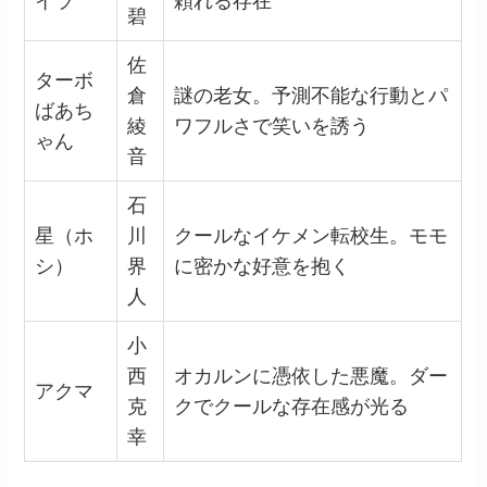
イラ
頼れる存在
碧
佐
ターボ
倉
謎の老女。予測不能な行動とパ
ばあち
綾
ワフルさで笑いを誘う
ゃん
音
石
星（ホ
川
クールなイケメン転校生。モモ
シ）
界
に密かな好意を抱く
人
小
西
オカルンに憑依した悪魔。ダー
アクマ
克
クでクールな存在感が光る
幸