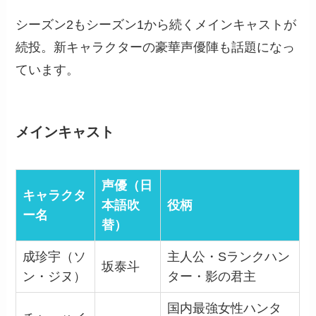
シーズン2もシーズン1から続くメインキャストが
続投。新キャラクターの豪華声優陣も話題になっ
ています。
メインキャスト
声優（日
キャラクタ
本語吹
役柄
ー名
替）
成珍宇（ソ
主人公・Sランクハン
坂泰斗
ン・ジヌ）
ター・影の君主
国内最強女性ハンタ