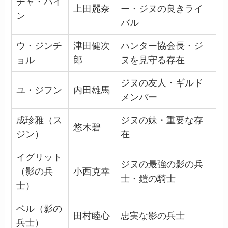
チャ・ハイ
上田麗奈
ー・ジヌの良きライ
ン
バル
ウ・ジンチ
津田健次
ハンター協会長・ジ
ョル
郎
ヌを見守る存在
ジヌの友人・ギルド
ユ・ジフン
内田雄馬
メンバー
成珍雅（ス
ジヌの妹・重要な存
悠木碧
ジン）
在
イグリット
ジヌの最強の影の兵
（影の兵
小西克幸
士・鎧の騎士
士）
ベル（影の
田村睦心
忠実な影の兵士
兵士）