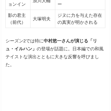
浪川大輔
ョンイン
ー
影の君主
ジヌに力を与えた存在
大塚明夫
（前代）
の真実が明かされる
シーズン2では特に
中村悠一さんが演じる「リ
ュ・イルハン」
の登場が話題に。日本編での和風
テイストな演出とともに大きな反響を呼びまし
た。