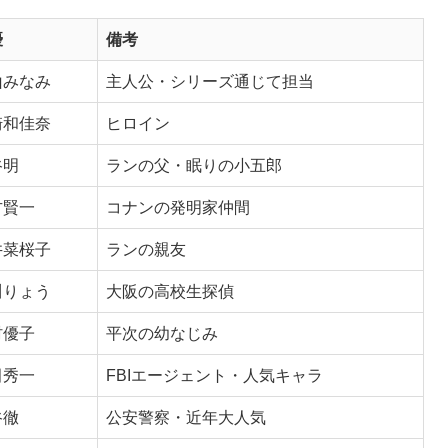
優
備考
山みなみ
主人公・シリーズ通じて担当
崎和佳奈
ヒロイン
谷明
ランの父・眠りの小五郎
方賢一
コナンの発明家仲間
井菜桜子
ランの親友
川りょう
大阪の高校生探偵
村優子
平次の幼なじみ
田秀一
FBIエージェント・人気キャラ
谷徹
公安警察・近年大人気