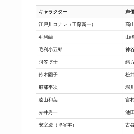
キャラクター
声
江戸川コナン（工藤新一）
高
毛利蘭
山
毛利小五郎
神
阿笠博士
緒
鈴木園子
松
服部平次
堀
遠山和葉
宮
赤井秀一
池
安室透（降谷零）
古