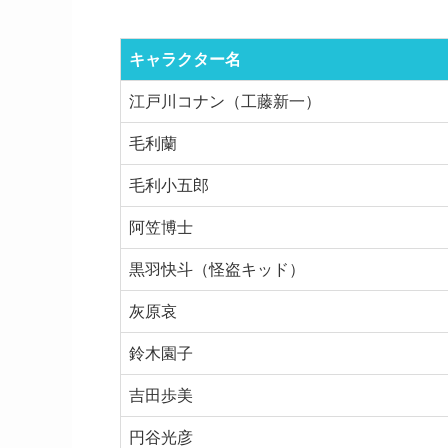
キャラクター名
江戸川コナン（工藤新一）
毛利蘭
毛利小五郎
阿笠博士
黒羽快斗（怪盗キッド）
灰原哀
鈴木園子
吉田歩美
円谷光彦