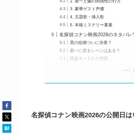
2. 新一と蘭の関係性の行方
3. 豪華ゲスト声優
4. 主題歌・挿入歌
5. 本格ミステリー要素
名探偵コナン映画2026のネタバ
黒の組織ついに決着？
新一に戻るシーンはある？
怪盗キッドとの共闘
名探偵コナン映画2026の公開日