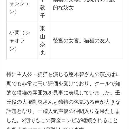
ォンシェ
敦
的な妓女
ン）
子
東
小蘭（シ
山
ャオラ
後宮の女官。猫猫の友人
奈
ン）
央
特に主人公・猫猫を演じる悠木碧さんの演技は1
期でも非常に高い評価を受けており、クールで知
的な猫猫の雰囲気を見事に表現していました。壬
氏役の大塚剛央さんも独特の色気ある声が大きな
話題となり、一躍人気声優の仲間入りを果たしま
した。2期でもこの黄金コンビが継続されること