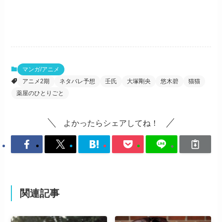
マンガ/アニメ
アニメ2期
ネタバレ予想
壬氏
大塚剛央
悠木碧
猫猫
薬屋のひとりごと
よかったらシェアしてね！
関連記事