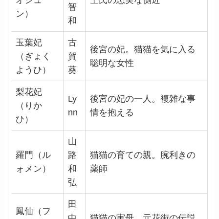
オシュ
壬氏の忠実な側近
智
ン）
和
玉葉妃
古
後宮の妃。猫猫を気に入る
（ぎょく
賀
聡明な女性
ようひ）
葵
梨花妃
Ly
後宮の妃の一人。複雑な事
（りか
nn
情を抱える
ひ）
山
羅門（ル
路
猫猫の育ての親。腕利きの
ォメン）
和
薬師
弘
田
鳳仙（フ
中
猫猫の実母。元花街の伝説