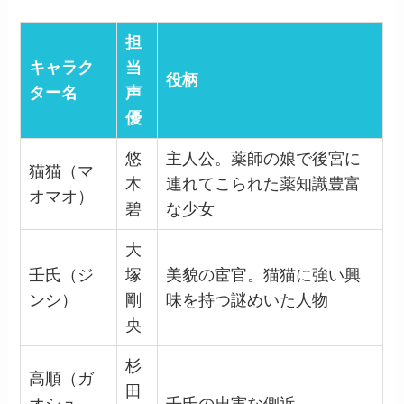
担
キャラク
当
役柄
ター名
声
優
悠
主人公。薬師の娘で後宮に
猫猫（マ
木
連れてこられた薬知識豊富
オマオ）
碧
な少女
大
壬氏（ジ
塚
美貌の宦官。猫猫に強い興
ンシ）
剛
味を持つ謎めいた人物
央
杉
高順（ガ
田