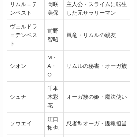
リムル＝テ
岡咲
主人公・スライムに転生
ンペスト
美保
した元サラリーマン
ヴェルドラ
前野
＝テンペス
嵐竜・リムルの親友
智昭
ト
M・
シオン
A・
リムルの秘書・オーガ族
O
千本
シュナ
木彩
オーガ族の姫・魔法使い
花
江口
ソウエイ
忍者型オーガ・諜報担当
拓也