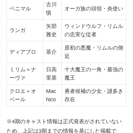
古川
ベニマル
オーガ族の頭領・炎使い
慎
矢部
ウィンドウルフ・リムル
ランガ
雅史
の忠実な従者
原初の悪魔・リムルの側
ディアブロ
茶介
近
ミリム＝ナ
日高
十大魔王の一角・最強の
ーヴァ
里菜
魔王
クロエ＝オ
Mac
勇者候補の少女・謎多き
ベール
hico
存在
※4期のキャスト情報は正式発表がされていない
ため、上記は3期までの情報を基にした掲載で