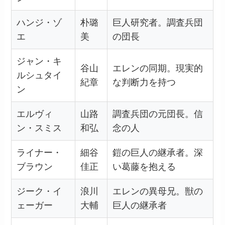
ハンジ・ゾ
朴璐
巨人研究者。調査兵団
エ
美
の団長
ジャン・キ
谷山
エレンの同期。現実的
ルシュタイ
紀章
な判断力を持つ
ン
エルヴィ
山路
調査兵団の元団長。信
ン・スミス
和弘
念の人
ライナー・
細谷
鎧の巨人の継承者。深
ブラウン
佳正
い葛藤を抱える
ジーク・イ
浪川
エレンの異母兄。獣の
ェーガー
大輔
巨人の継承者