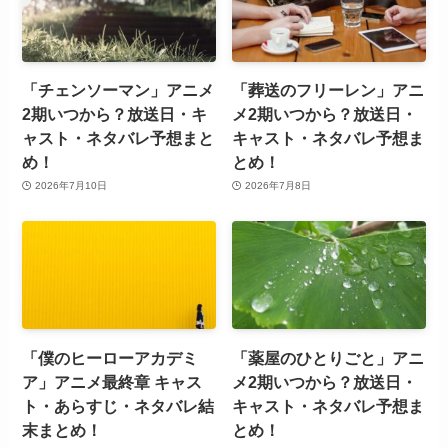
「チェンソーマン」アニメ
「葬送のフリーレン」アニ
2期いつから？放送日・キ
メ2期いつから？放送日・
ャスト・ネタバレ予想まと
キャスト・ネタバレ予想ま
め！
とめ！
2026年7月10日
2026年7月8日
「僕のヒーローアカデミ
「薬屋のひとりごと」アニ
ア」アニメ最終章 キャス
メ2期いつから？放送日・
ト・あらすじ・ネタバレ結
キャスト・ネタバレ予想ま
末まとめ！
とめ！