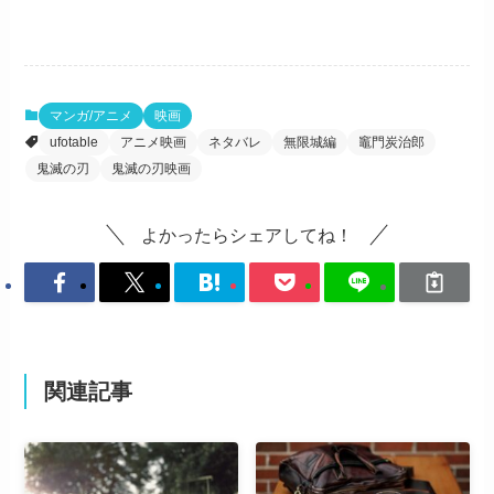
マンガ/アニメ
映画
ufotable
アニメ映画
ネタバレ
無限城編
竈門炭治郎
鬼滅の刃
鬼滅の刃映画
よかったらシェアしてね！
関連記事