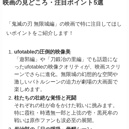
映画の見どころ・注目ポイント5選
「鬼滅の刃 無限城編」の映画で特に注目してほし
いポイントをご紹介します！
ufotableの圧倒的映像美
「遊郭編」や「刀鍛冶の里編」でも話題にな
ったufotableの映像クオリティが、映画スクリ
ーンでさらに進化。無限城の幻想的な空間や
激しいバトルシーンの迫力が劇場の大画面で
楽しめます。
柱たちの壮絶な覚悟と死闘
それぞれの柱が命をかけた戦いに挑みます。
特に霞柱・時透無一郎と上弦の壱・黒死牟の
戦いは原作ファンも涙必至の展開。