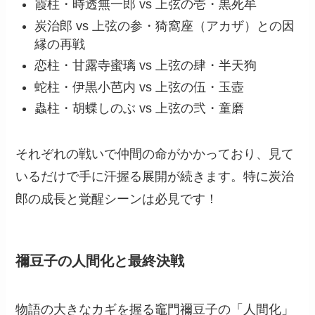
霞柱・時透無一郎 vs 上弦の壱・黒死牟
炭治郎 vs 上弦の参・猗窩座（アカザ）との因
縁の再戦
恋柱・甘露寺蜜璃 vs 上弦の肆・半天狗
蛇柱・伊黒小芭内 vs 上弦の伍・玉壺
蟲柱・胡蝶しのぶ vs 上弦の弐・童磨
それぞれの戦いで仲間の命がかかっており、見て
いるだけで手に汗握る展開が続きます。特に炭治
郎の成長と覚醒シーンは必見です！
禰豆子の人間化と最終決戦
物語の大きなカギを握る竈門禰豆子の「人間化」