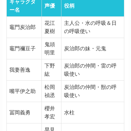
キャラクタ
声優
役柄
ー名
花江
主人公・水の呼吸＆日
竈門炭治郎
夏樹
の呼吸使い
鬼頭
竈門禰豆子
炭治郎の妹・元鬼
明里
下野
炭治郎の仲間・雷の呼
我妻善逸
紘
吸使い
松岡
炭治郎の仲間・獣の呼
嘴平伊之助
禎丞
吸使い
櫻井
冨岡義勇
水柱
孝宏
早見