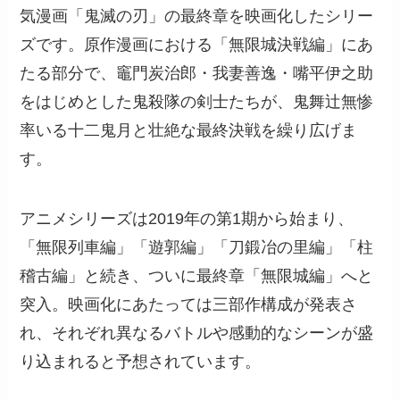
気漫画「鬼滅の刃」の最終章を映画化したシリー
ズです。原作漫画における「無限城決戦編」にあ
たる部分で、竈門炭治郎・我妻善逸・嘴平伊之助
をはじめとした鬼殺隊の剣士たちが、鬼舞辻無惨
率いる十二鬼月と壮絶な最終決戦を繰り広げま
す。
アニメシリーズは2019年の第1期から始まり、
「無限列車編」「遊郭編」「刀鍛冶の里編」「柱
稽古編」と続き、ついに最終章「無限城編」へと
突入。映画化にあたっては三部作構成が発表さ
れ、それぞれ異なるバトルや感動的なシーンが盛
り込まれると予想されています。