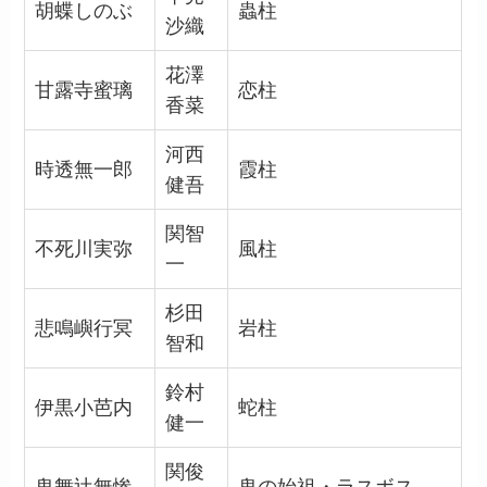
胡蝶しのぶ
蟲柱
沙織
花澤
甘露寺蜜璃
恋柱
香菜
河西
時透無一郎
霞柱
健吾
関智
不死川実弥
風柱
一
杉田
悲鳴嶼行冥
岩柱
智和
鈴村
伊黒小芭内
蛇柱
健一
関俊