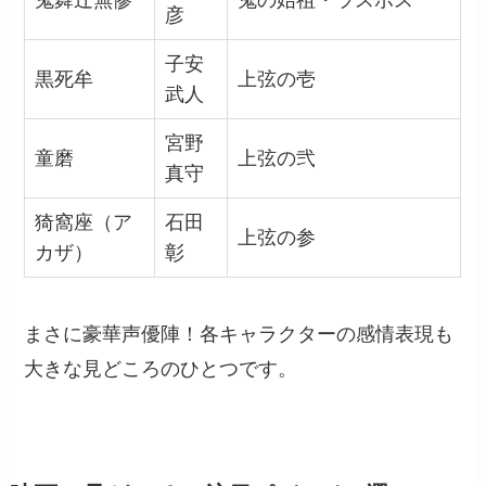
鬼舞辻無惨
鬼の始祖・ラスボス
彦
子安
黒死牟
上弦の壱
武人
宮野
童磨
上弦の弐
真守
猗窩座（ア
石田
上弦の参
カザ）
彰
まさに豪華声優陣！各キャラクターの感情表現も
大きな見どころのひとつです。