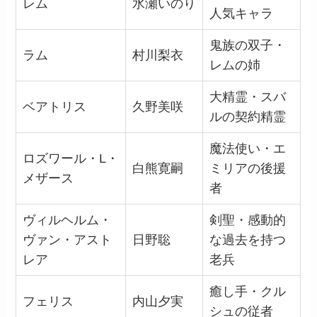
レム
水瀬いのり
人気キャラ
鬼族の双子・
ラム
村川梨衣
レムの姉
大精霊・スバ
ベアトリス
久野美咲
ルの契約精霊
魔法使い・エ
ロズワール・L・
白熊寛嗣
ミリアの後援
メザース
者
ヴィルヘルム・
剣聖・感動的
ヴァン・アスト
日野聡
な過去を持つ
レア
老兵
癒し手・クル
フェリス
内山夕実
シュの従者