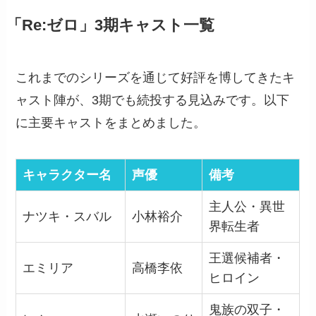
「Re:ゼロ」3期キャスト一覧
これまでのシリーズを通じて好評を博してきたキ
ャスト陣が、3期でも続投する見込みです。以下
に主要キャストをまとめました。
キャラクター名
声優
備考
主人公・異世
ナツキ・スバル
小林裕介
界転生者
王選候補者・
エミリア
高橋李依
ヒロイン
鬼族の双子・