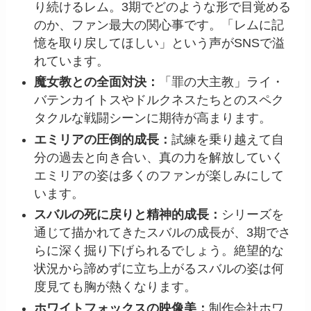
り続けるレム。3期でどのような形で目覚める
のか、ファン最大の関心事です。「レムに記
憶を取り戻してほしい」という声がSNSで溢
れています。
魔女教との全面対決：
「罪の大主教」ライ・
バテンカイトスやドルクネスたちとのスペク
タクルな戦闘シーンに期待が高まります。
エミリアの圧倒的成長：
試練を乗り越えて自
分の過去と向き合い、真の力を解放していく
エミリアの姿は多くのファンが楽しみにして
います。
スバルの死に戻りと精神的成長：
シリーズを
通じて描かれてきたスバルの成長が、3期でさ
らに深く掘り下げられるでしょう。絶望的な
状況から諦めずに立ち上がるスバルの姿は何
度見ても胸が熱くなります。
ホワイトフォックスの映像美：
制作会社ホワ