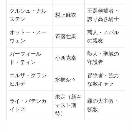
クルシュ・カル
王選候補者・
村上麻衣
ステン
誇り高き騎士
オットー・スー
商人・スバル
斉藤壮馬
ウェン
の親友
ガーフィール
獣人・聖域の
小西克幸
ド・ティン
守護者
エルザ・グラン
冒険者・強力
水樹奈々
ヒルテ
な敵キャラ
未定（新キ
ライ・バテンカ
罪の大主教・
ャスト期
イトス
強敵
待）