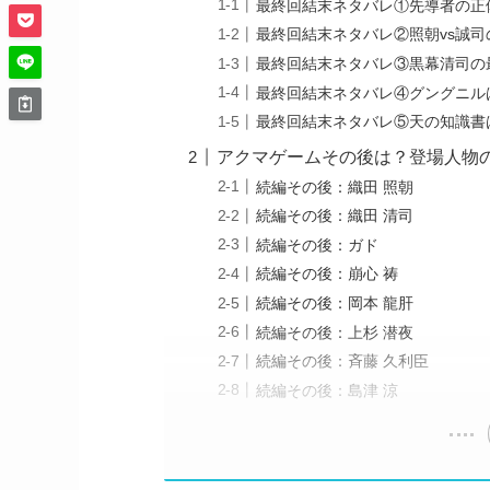
最終回結末ネタバレ①先導者の正
最終回結末ネタバレ②照朝vs誠司
最終回結末ネタバレ③黒幕清司の
最終回結末ネタバレ④グングニル
最終回結末ネタバレ⑤天の知識書
アクマゲームその後は？登場人物
続編その後：織田 照朝
続編その後：織田 清司
続編その後：ガド
続編その後：崩心 祷
続編その後：岡本 龍肝
続編その後：上杉 潜夜
続編その後：斉藤 久利臣
続編その後：島津 涼