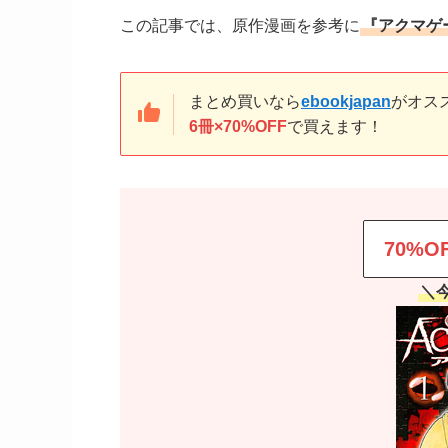
この記事では、原作漫画を参考に
『アクマゲ
まとめ買いなら
ebookjapan
がオス
6冊×70%OFF
で買えます！
70%O
＼