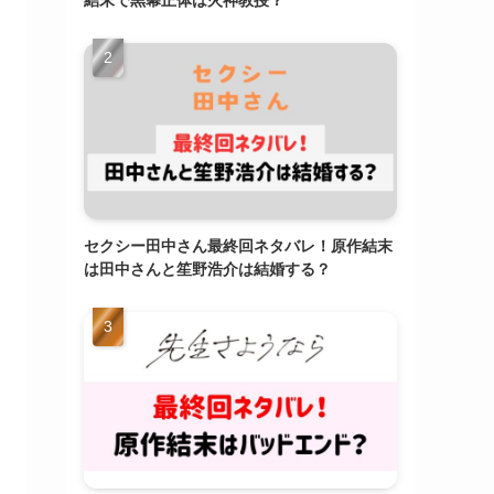
結末で黒幕正体は火神教授？
セクシー田中さん最終回ネタバレ！原作結末
は田中さんと笙野浩介は結婚する？