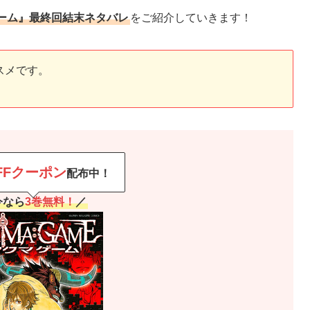
ーム』最終回結末ネタバレ
をご紹介していきます！
スメです。
FFクーポン
配布中！
今なら
3巻無料！
／