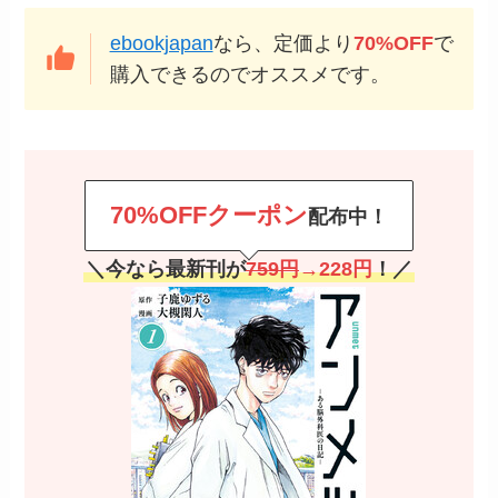
ebookjapan
なら、定価より
70%OFF
で
購入できるのでオススメです。
70%OFFクーポン
配布中！
＼今なら最新刊が
759円
→228円
！／