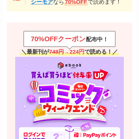
シーモア
なら
70%OFF
で読めます！
70%OFFクーポン
配布中！
＼最新刊が
748円
→224円
で読める！／