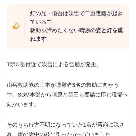
灯の兄・優吾は吹雪で二重遭難が起き
ている中、
救助を諦めたくない
晴原の姿と灯を重
ねます
。
T県O岳付近で吹雪による雪崩が発生。
山岳救助隊の山本が遭難者5名の救助に向かう
中、SDM本部から晴原と雲田も要請に応じ現場へ
向かいます。
そのうち行方不明になっていた1名が雪崩に流さ
れ、崖の途中の枝に引っかかっていました。