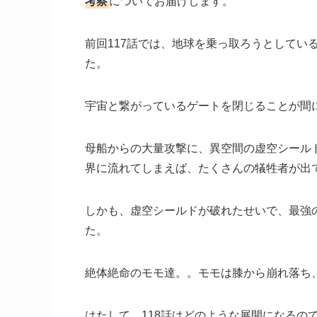
考察
についてお届けします。
前回117話では、地球を乗っ取ろうとしてい
た。
宇宙と繋がっているゲートを閉じることが間
母船からの大量攻撃に、異空間の虚空シール
界に流れてしまえば、たくさんの犠牲者が出
しかも、虚空シールドが破れたせいで、最強
た。
絶体絶命のモモ達。。モモは膝から崩れ落ち
はたして、118話はどのような展開になるの