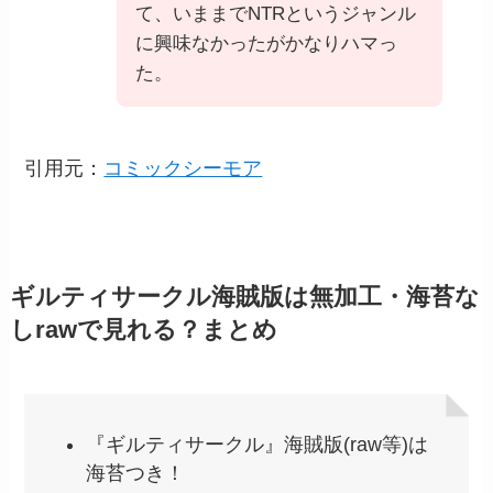
『ギルティサークル』海賊版(raw等)は
海苔つき！
『ギルティサークル』を無加工・海苔
なしで見るなら単行本or電気書籍だ
け！
コミックシーモアなら無加工・海苔な
しを70％OFFで見ることができる
この記事では、以上のことをお伝えしました。
海賊版(rawやzipなどの違法サイト)は逮捕や罰
金、ウィルス感染、個人情報の流出など、危険な
目にあう可能性が高いので安易な気持ちで見るの