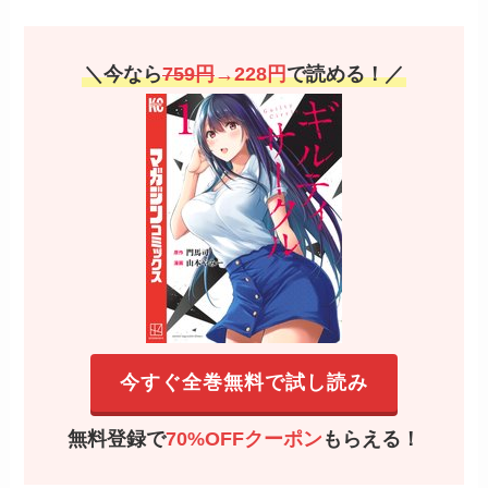
＼今なら
759円
→228円
で読める！／
今すぐ全巻無料で試し読み
無料登録で
70%OFFクーポン
もらえる！