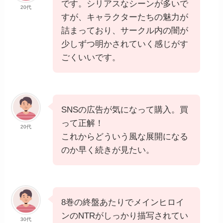
8巻の終盤あたりでメインヒロイ
ンのNTRがしっかり描写されてい
30代
て、いままでNTRというジャンル
に興味なかったがかなりハマっ
た。
引用元：
コミックシーモア
ギルティサークル海賊版は無加工・海苔な
しrawで見れる？まとめ