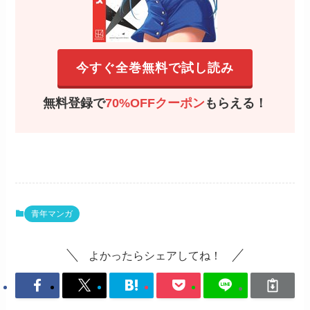
よかったらシェアしてね！
関連記事
キスでふさいでバレないで
親友の秘密の海賊版は無加
rawより安全に全巻無料で
工・海苔なしで見れる？
読める方法を紹介！
rawで見れるのかも調査！
2024年3月26日
2024年3月5日
2024年3月17日