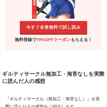
『ギルティサークル（無加工・海苔なし）』を実
際に読んだ人の感想をご紹介します。
エロシーンが多く最高。ベッドに
連れ込むまでの過程を、結構リア
30代
ルな手段でちゃんと描写してくれ
るのがとてもいい。
エロ目的で買うなら当たりだと言
える漫画。女の子が可愛く描けて
30代
いて目の保養になる。