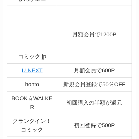
クランクイン！
初回登録で500P
コミック
BookLive
入会で50％OFFクーポン
ひかりTVブック
特になし
漫画を電子書籍で読むと、
かさばらない！
‥何万冊でもラクラク持ち運
べます。
いつでも読める！
‥新刊でも本屋さんに行か
ずにすぐ読めます。
場所をとらない！
‥整理も簡単ですべてスマ
ホの中に。