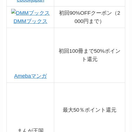
Amebaマンガ
ト還元
最大50％ポイント還元
まんが王国
月額会員で1200P
コミック.jp
U-NEXT
月額会員で600P
honto
新規会員登録で50％OFF
BOOK☆WALKE
初回購入の半額が還元
R