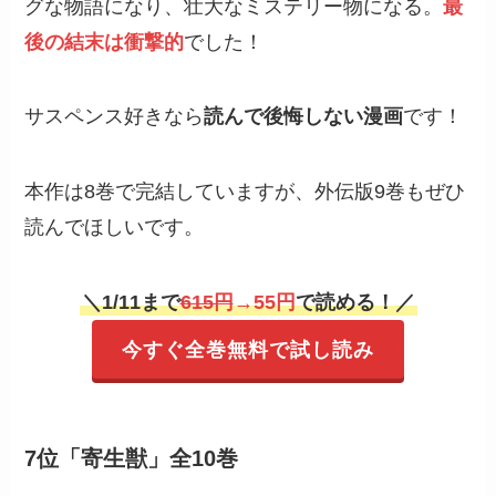
グな物語になり、壮大なミステリー物になる。
最
後の結末は衝撃的
でした！
サスペンス好きなら
読んで後悔しない漫画
です！
本作は8巻で完結していますが、外伝版9巻もぜひ
読んでほしいです。
＼
1/11まで
615円
→55円
で読める！／
今すぐ全巻無料で試し読み
7位「寄生獣」全10巻