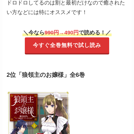
ドロドロしてるのは割と最初だけなので癒された
い方などには特にオススメです！
＼
今なら
990円
→490円
で読める！
／
今すぐ全巻無料で試し読み
2位「狼領主のお嬢様」全6巻