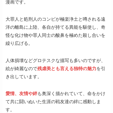
漫画です。
大罪人と処刑人のコンビが極楽浄土と噂される遠
洋の離島に上陸、各自が持てる異能を駆使し、奇
怪な化け物や罪人同士の酸鼻を極めた殺し合いを
繰り広げる。
人体損壊などグロテスクな描写も多いのですが、
絵が綺麗なので
残虐美とも言える独特の魅力
を引
き出しています。
愛情、友情や絆
も奥深く描かれていて、命をかけ
て共に闘いぬいた生涯の戦友達の絆に感動しま
す。