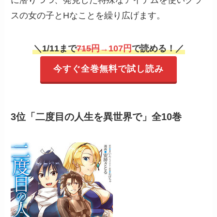
に潜りつつ、発見した特殊なアイテムを使いクラ
スの女の子とHなことを繰り広げます。
＼
1/11まで
715円
→107円
で読める！／
今すぐ全巻無料で試し読み
3位「二度目の人生を異世界で」全10巻