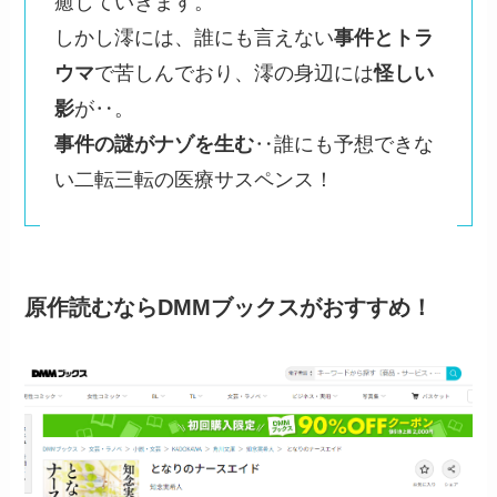
癒していきます。
しかし澪には、誰にも言えない
事件とトラ
ウマ
で苦しんでおり、澪の身辺には
怪しい
影
が‥。
事件の謎がナゾを生む
‥誰にも予想できな
い二転三転の医療サスペンス！
原作読むならDMMブックスがおすすめ！