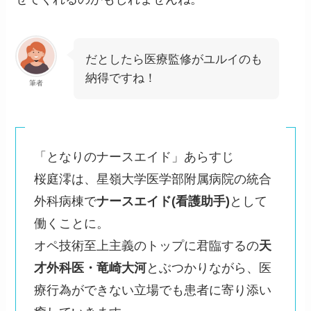
だとしたら医療監修がユルイのも
納得ですね！
筆者
「となりのナースエイド」あらすじ
桜庭澪は、星嶺大学医学部附属病院の統合
外科病棟で
ナースエイド(看護助手)
として
働くことに。
オペ技術至上主義のトップに君臨するの
天
才外科医・竜崎大河
とぶつかりながら、医
療行為ができない立場でも患者に寄り添い