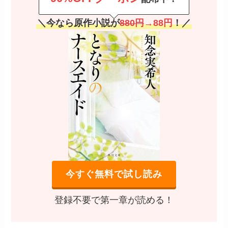
＼今なら原作小説が
880円
→88円
！／
今すぐ無料で試し読み
登録不要で第一章が読める！