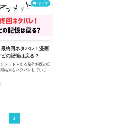
ドラマ
ト最終回ネタバレ！漫画
ヤビの記憶は戻る？
アンメット－ある脳外科医の日
終回結末をネタバレしていま
日
1