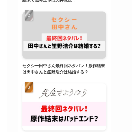
結末で黒幕正体は火神教授？
セクシー田中さん最終回ネタバレ！原作結末
は田中さんと笙野浩介は結婚する？