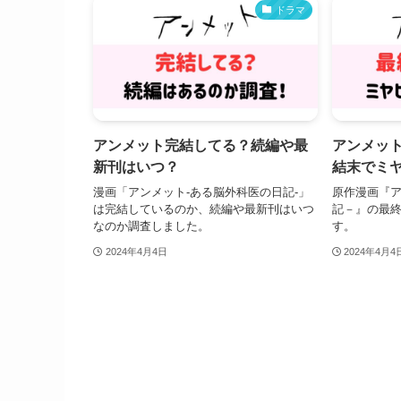
ドラマ
アンメット完結してる？続編や最
アンメッ
新刊はいつ？
結末でミ
漫画「アンメット-ある脳外科医の日記-」
原作漫画『
は完結しているのか、続編や最新刊はいつ
記－』の最
なのか調査しました。
す。
2024年4月4日
2024年4月4