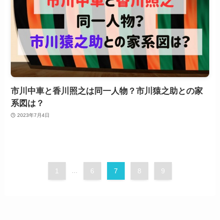
市川中車と香川照之は同一人物？市川猿之助との家
系図は？
2023年7月4日
1
...
6
7
8
9