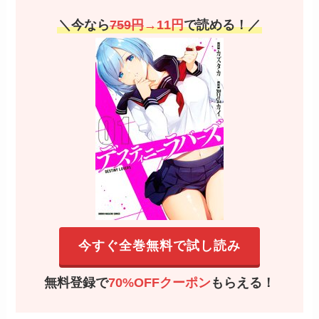
＼今なら
759円
→11円
で読める！／
今すぐ全巻無料で試し読み
無料登録で
70%OFFクーポン
もらえる！