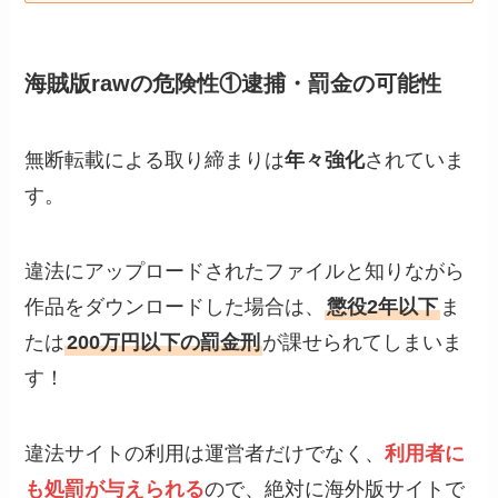
海賊版rawの危険性①逮捕・罰金の可能性
無断転載による取り締まりは
年々強化
されていま
す。
違法にアップロードされたファイルと知りながら
作品をダウンロードした場合は、
懲役2年以下
ま
たは
200万円以下の罰金刑
が課せられてしまいま
す！
違法サイトの利用は運営者だけでなく、
利用者に
も処罰が与えられる
ので、絶対に海外版サイトで