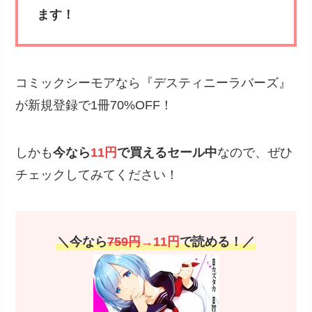
ます！
コミックシーモアなら『デスティニーラバーズ』
が新規登録で1冊70%OFF！
しかも
今なら
11円
で買えるセール中
なので、ぜひ
チェックしてみてください！
＼今なら
759円
→11円
で読める！／