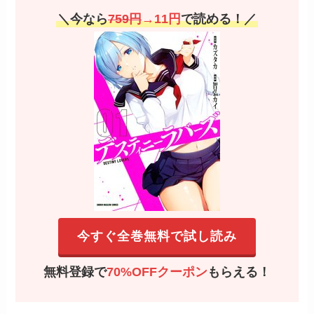
＼今なら
759円
→11円
で読める！／
今すぐ全巻無料で試し読み
無料登録で
70%OFFクーポン
もらえる！