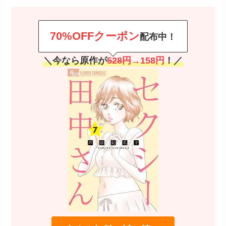
70%OFFクーポン
配布中！
＼今なら原作が
528円
→158円
！／