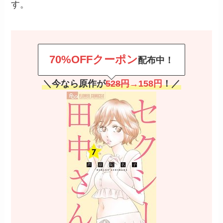
す。
70%OFFクーポン
配布中！
＼今なら原作が
528円
→158円
！／