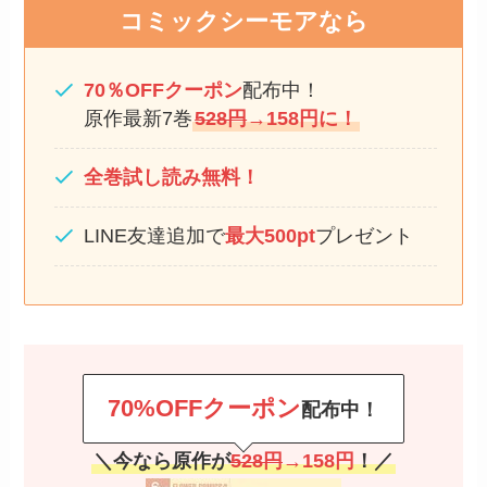
コミックシーモアなら
70％OFFクーポン
配布中！
原作最新7巻
528円
→158円に！
全巻試し読み無料！
LINE友達追加で
最大500pt
プレゼント
70%OFFクーポン
配布中！
＼今なら原作が
528円
→158円
！／