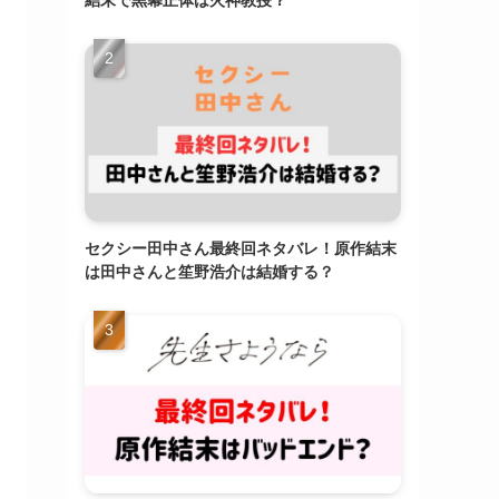
結末で黒幕正体は火神教授？
セクシー田中さん最終回ネタバレ！原作結末
は田中さんと笙野浩介は結婚する？