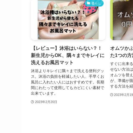
暮らし
【レビュー】沐浴はいらない？！
オムツか
新生児からOK、隅々までキレイに
た1つの方
洗えるお風呂マット
すぐに出来
せない方法
沐浴よりキレイに隅々まで洗える便利グッ
オムツを替
ス。沐浴の負担を軽減したい人、手早くお
が、準備が
風呂に入れたい人にはおすすめです。長期
する方法を
間にわたって使用してもカビにくい素材で
出来ています。
2023年2月1
2023年2月20日