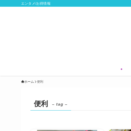
エンタメ/お得情報
ホーム
便利
便利
– tag –