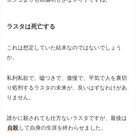
ラスタは死亡する
これは想定していた結末なのではないでしょう
か。
私利私欲で、嘘つきで、傲慢で、平気で人を裏切
り処刑するラスタの未来が、良いはずなわけがあ
りません。
誰かに殺されても仕方ないラスタですが、最後は
自殺
して自身の生涯を終わらせました。