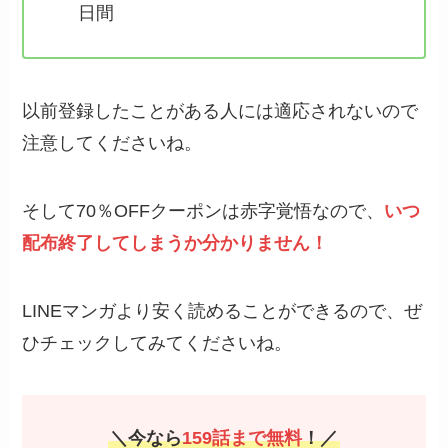
日間
以前登録したことがある人には適応されないので
注意してくださいね。
そして70％OFFクーポンは赤字覚悟なので、
いつ
配布終了してしまうか分かりません！
LINEマンガより安く読めることができるので、ぜ
ひチェックしてみてくださいね。
＼今なら
159話まで無料
！／