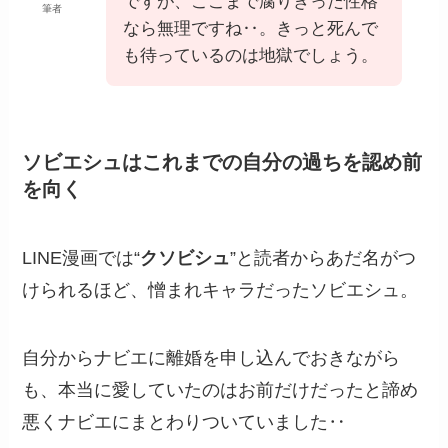
ですが、ここまで腐りきった性格
筆者
なら無理ですね‥。きっと死んで
も待っているのは地獄でしょう。
ソビエシュはこれまでの自分の過ちを認め前
を向く
LINE漫画では“
クソビシュ
”と読者からあだ名がつ
けられるほど、憎まれキャラだったソビエシュ。
自分からナビエに離婚を申し込んでおきながら
も、本当に愛していたのはお前だけだったと諦め
悪くナビエにまとわりついていました‥