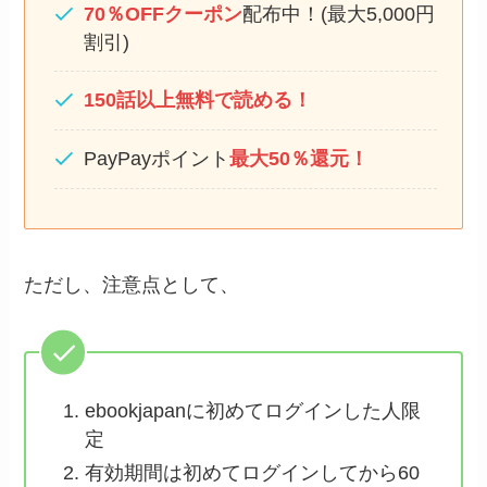
70％OFFクーポン
配布中！(最大5,000円
割引)
150話以上無料で読める！
PayPayポイント
最大50％還元！
ただし、注意点として、
ebookjapanに初めてログインした人限
定
有効期間は初めてログインしてから60