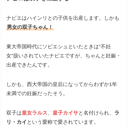
ナビエはハインリとの子供を出産します。しかも
男女の双子ちゃん！
東大帝国時代にソビエシュといたときは“不妊
女”扱いされていたナビエですが、ちゃんと妊娠・
出産できたんです。
しかも、西大帝国の皇后になってからわずか1年
未満での妊娠だったそう。
双子は
皇女ラルス
、
皇子カイサ
と名付けられ、
ラ
リ・カイ
という愛称で愛されています。