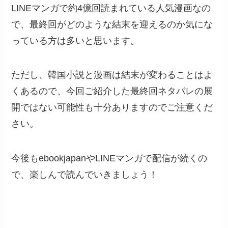
LINEマンガで約4億回読まれている人気漫画なの
で、最終回がどのような結末を迎えるのか気にな
っている方は多いと思います。
ただし、韓国小説と漫画は結末が変わることはよ
くあるので、今回ご紹介した最終回ネタバレの展
開ではない可能性も十分ありますのでご注意くだ
さい。
今後もebookjapanやLINEマンガで配信が続くの
で、楽しんで読んでいきましょう！