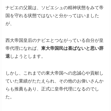
ナビエの父親は、ソビエシュの精神状態をみて帝
国を守れる状態ではないと分かってはいました
が、
西大帝国皇后のナビエとつながっている自分が皇
帝代理になれば、
東大帝国民は喜ばないと思い辞
退
しようとします。
しかし、これまでの東大帝国への忠誠心や貢献し
ていた業績がたたえられ、その他のお偉いさんか
らも推薦もあり、正式に皇帝代理になるのでし
た。