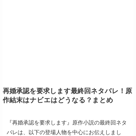
再婚承認を要求します最終回ネタバレ！原
作結末はナビエはどうなる？まとめ
『再婚承認を要求します』原作小説の最終回ネタ
バレは、以下の登場人物を中心にお伝えしまし