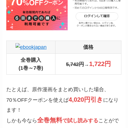
価格
全巻購入
1,722円
5,742円
→
(1巻～7巻)
たとえば、原作漫画をまとめ買いした場合、
4,020円引き
70％OFFクーポンを使えば
になり
ます！
全巻無料
しかも今なら
で試し読みする
ことがで