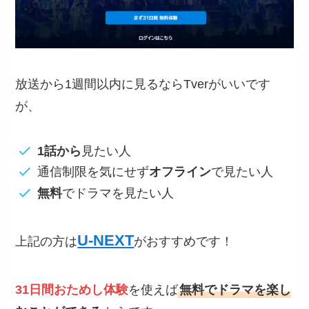
放送から1週間以内に見るならTverがいいです
が、
1話から
見たい人
通信制限を気にせず
オフライン
で見たい人
無料
でドラマを見たい人
U-NEXT
上記の方は
がおすすめです！
31日間おためし体験
を使えば
無料でドラマを楽し